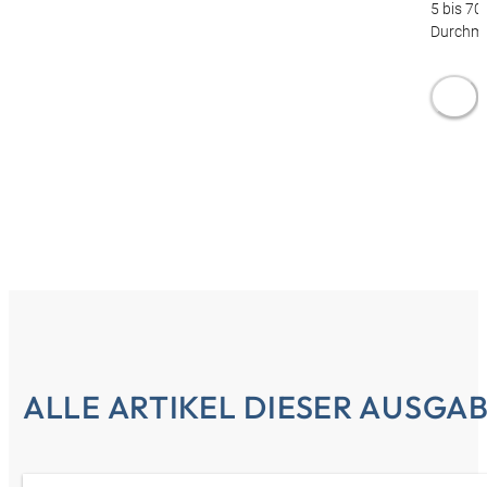
5 bis 7
Durchme
ALLE ARTIKEL DIESER AUSGA