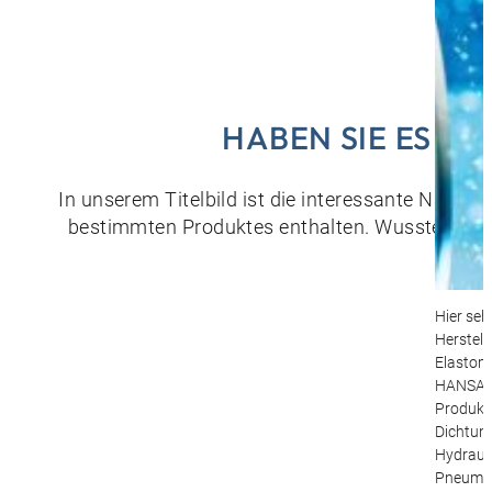
HABEN SIE ES E
In unserem Titelbild ist die interessante Naha
bestimmten Produktes enthalten. Wussten Sie w
Hier seh
Herstell
Elastom
HANSA-
Produkt
Dichtung
Hydrauli
Pneumat