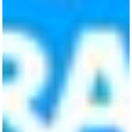
Africa
Mon - Fri
Sat
North Ameri
Sundays and public hol
South Ameri
Austria
Belgium
Bosnia and Herzegovin
Bulgaria