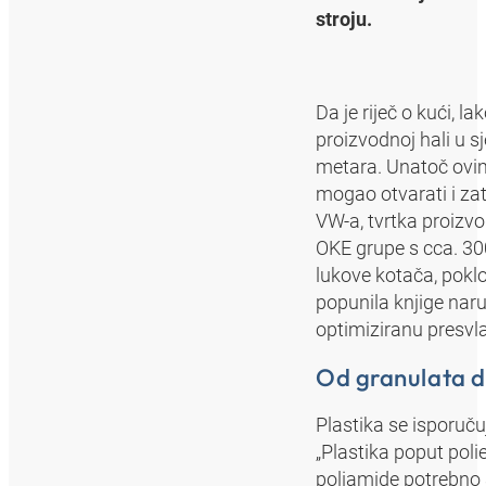
stroju.
Da je riječ o kući, la
proizvodnoj hali u s
metara. Unatoč ovim
mogao otvarati i zat
VW-a, tvrtka proizv
OKE grupe s cca. 30
lukove kotača, pokl
popunila knjige naru
optimiziranu presvla
Od granulata d
Plastika se isporuč
„Plastika poput poli
poliamide potrebno 3