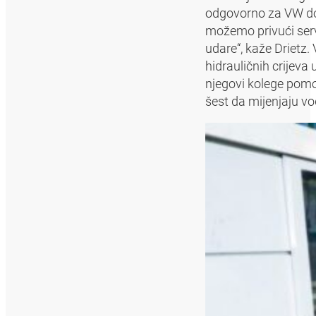
odgovorno za VW doba
možemo privući serv
udare“, kaže Drietz.
hidrauličnih crijeva
njegovi kolege pomo
šest da mijenjaju vo