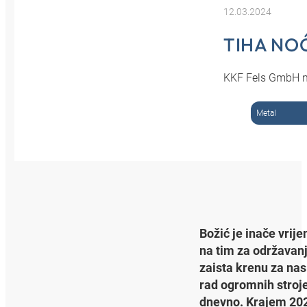
12.03.2024
TIHA NO
KKF Fels GmbH na
Metal
Božić je inače vrije
na tim za održavan
zaista krenu za nas
rad ogromnih stroje
dnevno. Krajem 202