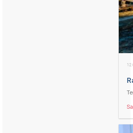
12.
R
Te
Sa