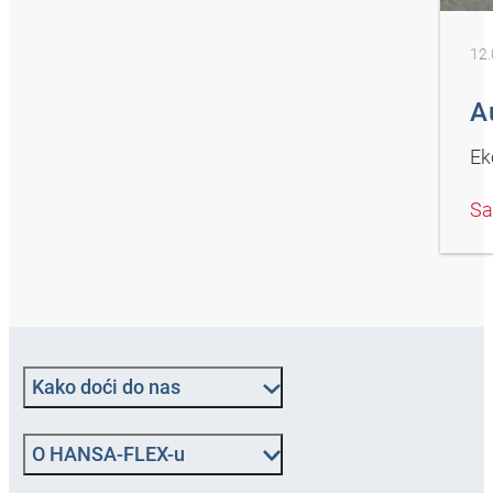
12.
A
Ek
Sa
Kako doći do nas
O HANSA‑FLEX-u