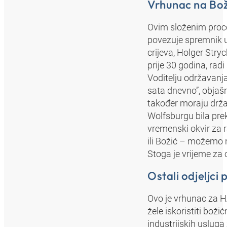
Vrhunac na Bož
Ovim složenim proce
povezuje spremnik u
crijeva, Holger Str
prije 30 godina, rad
Voditelju održavanja 
sata dnevno”, objaš
također moraju držat
Wolfsburgu bila prek
vremenski okvir za 
ili Božić – možemo 
Stoga je vrijeme za o
Ostali odjeljci
Ovo je vrhunac za H
žele iskoristiti boži
industrijskih uslug