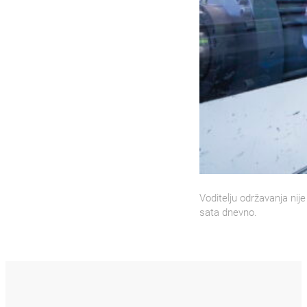
Voditelju održavanja nij
sata dnevno.