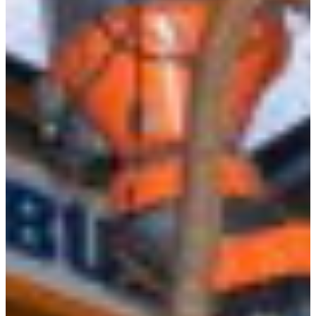
Africa
Pon - Pet
Sub
North America
Nedjelje i državni praznici su i
South America
Austria
Belgium
Bosnia and Herzegovina
Bulgaria