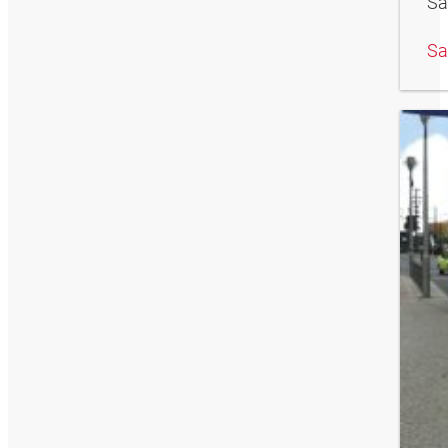
Sa
Sa