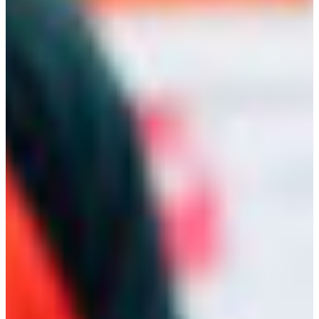
Africa
Pon - Pet
Sub
North America
Nedjelje i državni praznici su i
South America
Austria
Belgium
Bosnia and Herzegovina
Bulgaria