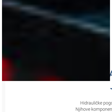
OPTIM
Hidrauličke pog
Njihove komponente