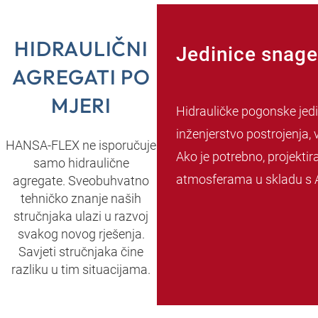
HIDRAULIČNI
Jedinice snage
AGREGATI PO
MJERI
Hidrauličke pogonske jedi
inženjerstvo postrojenja, v
HANSA‑FLEX ne isporučuje
Ako je potrebno, projekti
samo hidraulične
atmosferama u skladu s A
agregate. Sveobuhvatno
tehničko znanje naših
stručnjaka ulazi u razvoj
svakog novog rješenja.
Savjeti stručnjaka čine
razliku u tim situacijama.