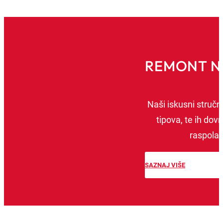
REMONT N
Naši iskusni stručnj
tipova, te ih d
raspolaž
SAZNAJ VIŠE