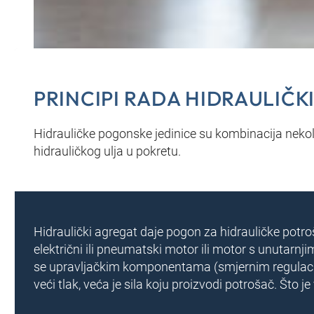
PRINCIPI RADA HIDRAULIČK
Hidrauličke pogonske jedinice su kombinacija neko
hidrauličkog ulja u pokretu.
Hidraulički agregat daje pogon za hidrauličke potroš
električni ili pneumatski motor ili motor s unutarnj
se upravljačkim komponentama (smjernim regulacijs
veći tlak, veća je sila koju proizvodi potrošač. Što 