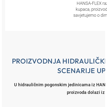
HANSA‑FLEX razv
kupaca, proizvodn
savjetujemo o dim
PROIZVODNJA HIDRAULIČKI
SCENARIJE U
U hidrauličnim pogonskim jedinicama iz HANS
proizvoda dolazi iz 