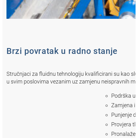
Brzi povratak u radno stanje
Stručnjaci za fluidnu tehnologiju kvalificirani su ka
u svim poslovima vezanim uz zamjenu neispravnih mije
Podrška u i
Zamjena i 
Punjenje d
Provjera tla
Pronalažen