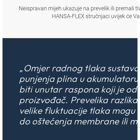
Neispravan mijeh ukazuje na prevelik ili premali t
HANSA‑FLEX stručnjaci uvijek će Vas
„Omjer radnog tlaka sustava 
punjenja plina u akumulator
biti unutar raspona koji je od
proizvođač. Prevelika razlika t
velike fluktuacije tlaka mogu 
do oštećenja membrane ili mi