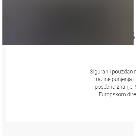
S
Siguran i pouzdan r
razine punjenja i
posebno znanje. 
Europskom direk