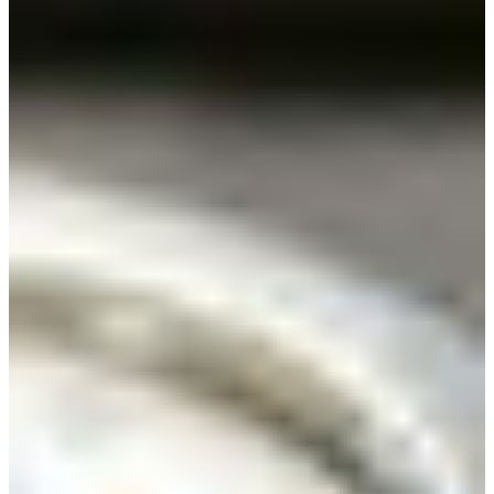
Africa
Pon - Pet
Sub
North America
Nedjelje i državni praznici su i
South America
Austria
Belgium
Bosnia and Herzegovina
Bulgaria