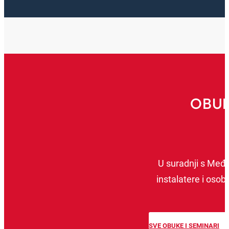
OBUK
U suradnji s Me
instalatere i oso
SVE OBUKE I SEMINARI