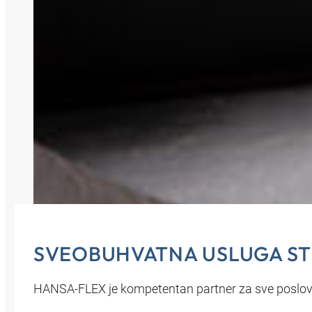
SVEOBUHVATNA USLUGA ST
HANSA‑FLEX je kompetentan partner za sve poslove