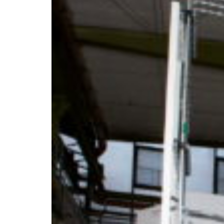
Africa
Pon - Pet
Sub
North America
Nedjelje i državni praznici su i
South America
Austria
Belgium
Bosnia and Herzegovina
Bulgaria