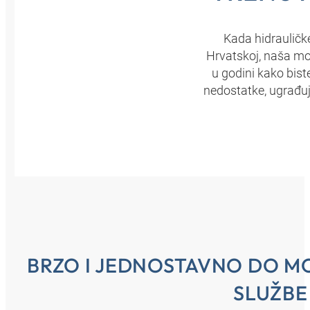
Kada hidrauličk
Hrvatskoj, naša mob
u godini kako biste
nedostatke, ugrađuj
BRZO I JEDNOSTAVNO DO M
SLUŽBE