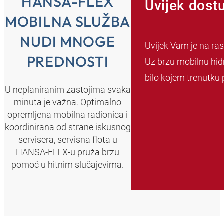
HANSA-FLEX
Uvijek dost
MOBILNA SLUŽBA
NUDI MNOGE
Uvijek Vam je na ras
PREDNOSTI
Uz brzu mobilnu hid
bilo kojem trenutku p
U neplaniranim zastojima svaka
minuta je važna. Optimalno
opremljena mobilna radionica i
koordinirana od strane iskusnog
servisera, servisna flota u
HANSA‑FLEX-u pruža brzu
pomoć u hitnim slučajevima.