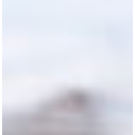
Africa
Pon - Pet
Sub
North America
Nedjelje i državni praznici su i
South America
Austria
Belgium
Bosnia and Herzegovina
Bulgaria