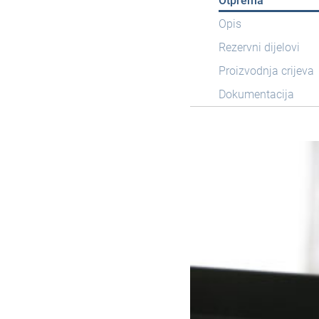
Otprema
Opis
Rezervni dijelovi
Proizvodnja crijeva
Dokumentacija