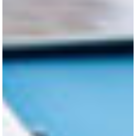
Croatia
Czechia
Estonia