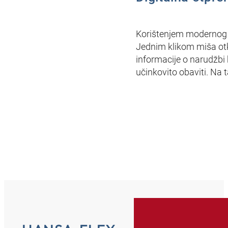
Korištenjem modernog s
Jednim klikom miša otkr
informacije o narudžbi 
učinkovito obaviti. Na 