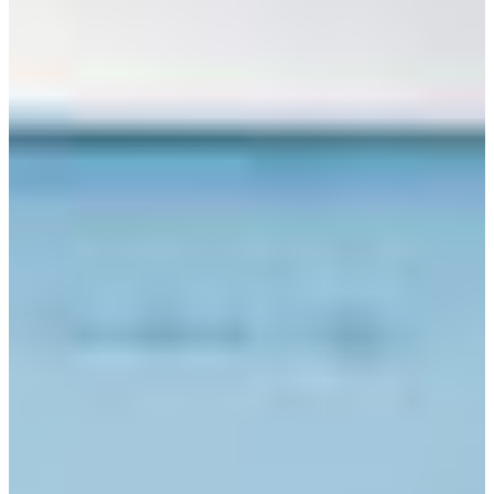
Africa
Pon - Pet
Sub
North America
Nedjelje i državni praznici su i
South America
Austria
Belgium
Bosnia and Herzegovina
Bulgaria