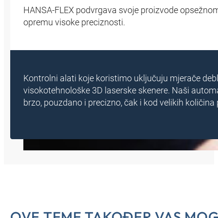
HANSA‑FLEX podvrgava svoje proizvode opsežnom pr
opremu visoke preciznosti.
Kontrolni alati koje koristimo uključuju mjerače deb
visokotehnološke 3D laserske skenere. Naši automa
brzo, pouzdano i precizno, čak i kod velikih količina
OVE TEME TAKOĐER VAS MOG