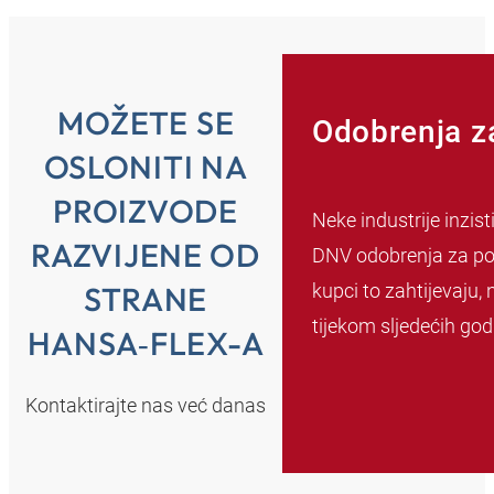
MOŽETE SE
Odobrenja za
OSLONITI NA
PROIZVODE
Neke industrije inzi
RAZVIJENE OD
DNV odobrenja za pom
kupci to zahtijevaju,
STRANE
tijekom sljedećih god
HANSA‑FLEX-A
Kontaktirajte nas već danas