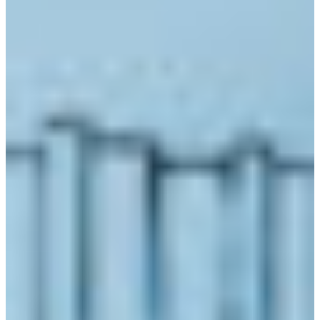
Croatia
Czechia
Estonia