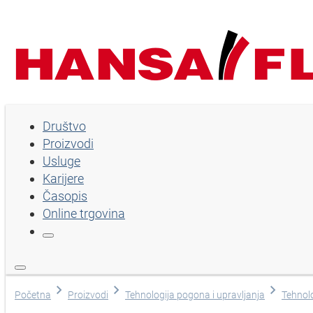
Društvo
Društvo
Proizvodi
Proizvodi
Usluge
Usluge
Karijere
Časopis
Karijere
Online trgovina
Časopis
Online trgovina
Izaberi jezik
Početna
Proizvodi
Tehnologija pogona i upravljanja
Tehnolo
Pomoć i kontakt