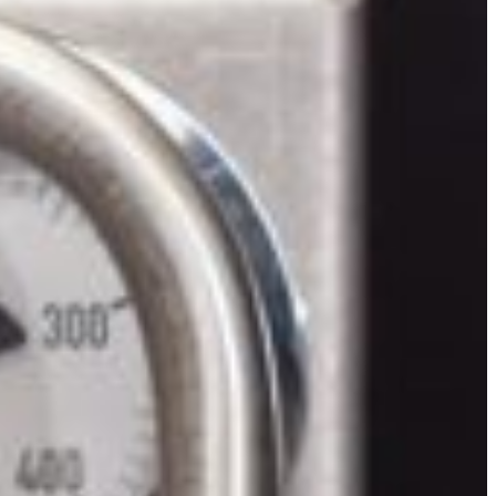
Slovenia
Spain
Swiss
Ukraine
United Kingdom