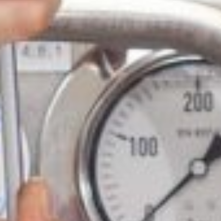
Luxembourg
France
Netherlands
Germany
Poland
Hungary
Portugal
Ireland
Romania
Italy
Serbia
Latvia
Slovakia
Lithuania