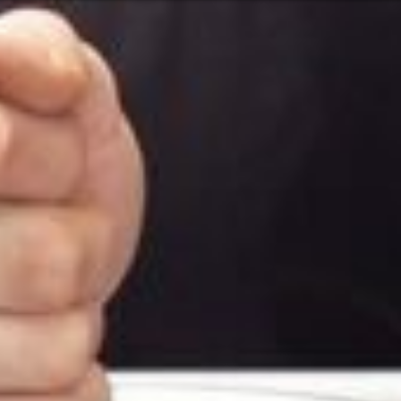
Ili možda ne b
rvatski
ugama i proizvodima? Potrebna vam je
Kontaktiraj
Mogućnost
Pomoć i pod
Pronađite 
8:00 - 18:00
8:00 - 13:00
sključeni