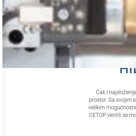
CET
HI
Čak i najsloženi
prostor. Sa svojim 
velikim mogućnostim
CETOP ventili se mo