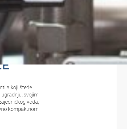
ENE
LE
tila koji štede
a ugradnju, svojim
zajedničkog voda,
ativno kompaktnom