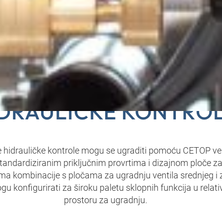
OP VENTILI ZA SLOŽ
DRAULIČKE KONTRO
je hidrauličke kontrole mogu se ugraditi pomoću CETOP ven
standardiziranim priključnim provrtima i dizajnom ploče z
a kombinacije s pločama za ugradnju ventila srednjeg i 
gu konfigurirati za široku paletu sklopnih funkcija u rel
prostoru za ugradnju.