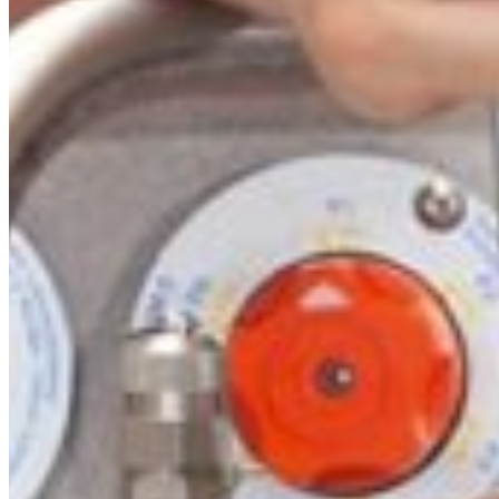
South America
Austria
Belgium
Bosnia and Herzegovina
Bulgaria
Croatia
Czechia
Estonia