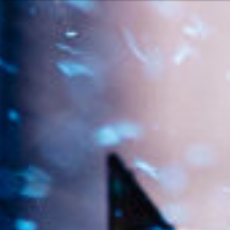
Ili možda ne b
rvatski
ugama i proizvodima? Potrebna vam je
Kontaktiraj
Mogućnost
Pomoć i pod
Pronađite 
8:00 - 18:00
8:00 - 13:00
sključeni