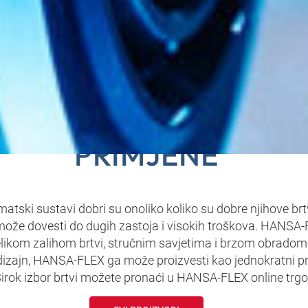
A-FLEX IMA BRTVE Z
PRIMJENE
matski sustavi dobri su onoliko koliko su dobre njihove b
može dovesti do dugih zastoja i visokih troškova. HANSA
velikom zalihom brtvi, stručnim savjetima i brzom obradom
zajn, HANSA‑FLEX ga može proizvesti kao jednokratni pro
. Širok izbor brtvi možete pronaći u HANSA‑FLEX online trgo