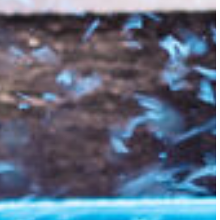
Slovenia
Spain
Swiss
Ukraine
United Kingdom