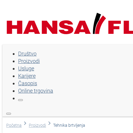
Društvo
Društvo
Proizvodi
Proizvodi
Usluge
Usluge
Karijere
Časopis
Karijere
Online trgovina
Časopis
Online trgovina
Izaberi jezik
Početna
Proizvodi
Tehnika brtvljenja
Pomoć i kontakt