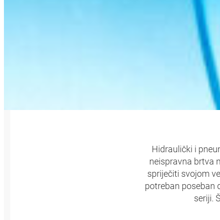
HANS
Hidraulički i pneu
neispravna brtva 
spriječiti svojom 
potreban poseban di
seriji