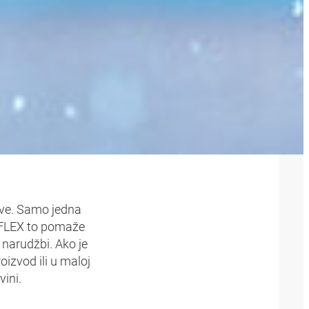
A SVE
rtve. Samo jedna
‑FLEX to pomaže
 narudžbi. Ako je
izvod ili u maloj
vini.