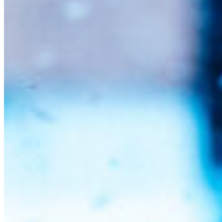
South America
Austria
Belgium
Bosnia and Herzegovina
Bulgaria
Croatia
Czechia
Estonia