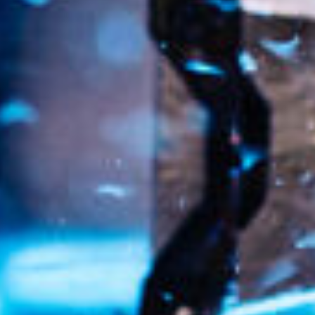
Luxembourg
France
Netherlands
Germany
Poland
Hungary
Portugal
Ireland
Romania
Italy
Serbia
Latvia
Slovakia
Lithuania