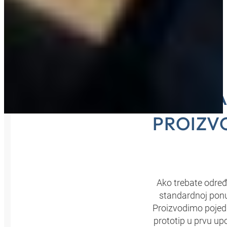
IZRADA
PROIZVO
Ako trebate određ
standardnoj ponu
Proizvodimo pojedi
prototip u prvu up