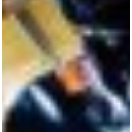
Africa
Pon - Pet
Sub
North America
Nedjelje i državni praznici su i
South America
Austria
Belgium
Bosnia and Herzegovina
Bulgaria