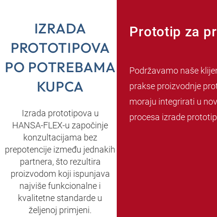
IZRADA
Prototip za pr
PROTOTIPOVA
PO POTREBAMA
Podržavamo naše klijent
KUPCA
prakse proizvodnje proto
moraju integrirati u no
Izrada prototipova u
procesa izrade prototi
HANSA‑FLEX-u započinje
konzultacijama bez
prepotencije između jednakih
partnera, što rezultira
proizvodom koji ispunjava
najviše funkcionalne i
kvalitetne standarde u
željenoj primjeni.