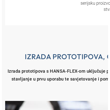
serijsku proizv
stv
IZRADA PROTOTIPOVA, 
Izrada prototipova s HANSA‑FLEX-om uključuje proj
stavljanje u prvu uporabu te savjetovanje i pom