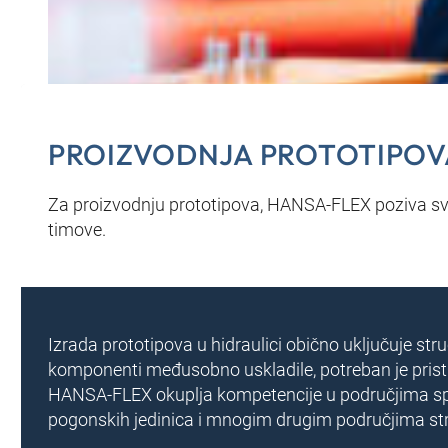
PROIZVODNJA PROTOTIPOVA 
Za proizvodnju prototipova, HANSA‑FLEX poziva svoj
timove.
Izrada prototipova u hidraulici obično uključuje s
komponenti međusobno uskladile, potreban je pristu
HANSA‑FLEX okuplja kompetencije u područjima specij
pogonskih jedinica i mnogim drugim područjima str