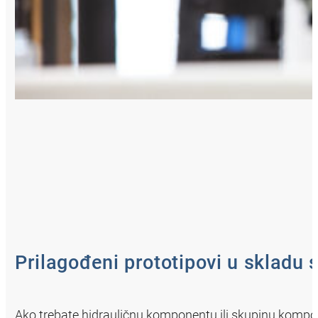
Prilagođeni prototipovi u skladu
Ako trebate hidrauličnu komponentu ili skupinu kompone