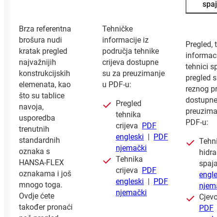
spaj
Brza referentna
Tehničke
brošura nudi
informacije iz
Pregled, 
kratak pregled
područja tehnike
informaci
najvažnijih
crijeva dostupne
tehnici s
konstrukcijskih
su za preuzimanje
pregled 
elemenata, kao
u PDF-u:
reznog p
što su tablice
dostupne
Pregled
navoja,
preuzima
tehnika
usporedba
PDF-u:
crijeva
PDF
trenutnih
engleski
|
PDF
standardnih
Tehn
njemački
oznaka s
hidra
Tehnika
HANSA‑FLEX
spaj
crijeva
PDF
oznakama i još
engle
engleski
|
PDF
mnogo toga.
njem
njemački
Ovdje ćete
Cjev
također pronaći
PDF