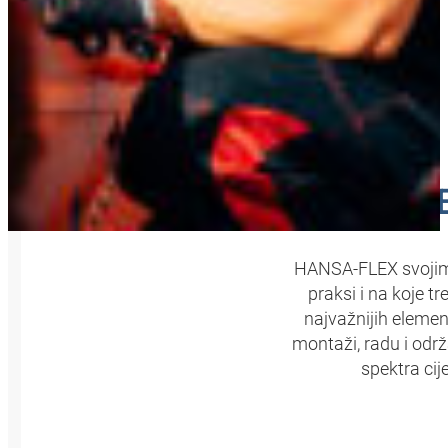
SPR
HANSA‑FLEX svojim ku
praksi i na koje t
najvažnijih elemen
montaži, radu i odr
spektra cije