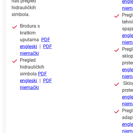
naš pregled
engle
hidrauličkih
njem
simbola.
Preg
tehni
Brošura s
spaj
kratkim
engle
uputama
PDF
njem
engleski
|
PDF
Preg
njemački
sklo
Pregled
prst
hidrauličkih
engle
simbola
PDF
njem
engleski
|
PDF
Sklo
njemački
prst
engle
njem
Preg
adap
engle
njem