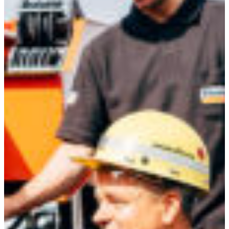
Africa
Pon - Pet
Sub
North America
Nedjelje i državni praznici su i
South America
Austria
Belgium
Bosnia and Herzegovina
Bulgaria