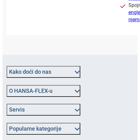
Spoj
engle
njem
Kako doći do nas
O HANSA‑FLEX-u
Servis
Popularne kategorije