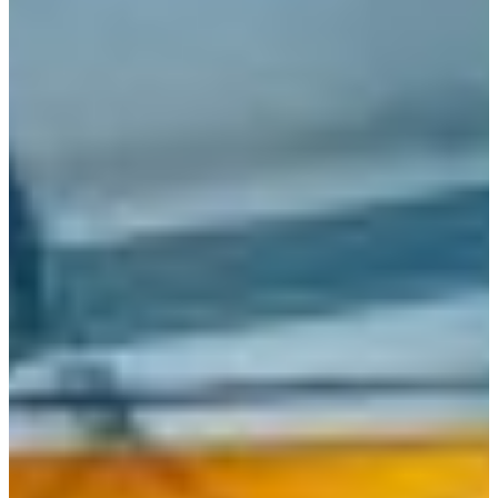
Africa
Pon - Pet
Sub
North America
Nedjelje i državni praznici su i
South America
Austria
Belgium
Bosnia and Herzegovina
Bulgaria