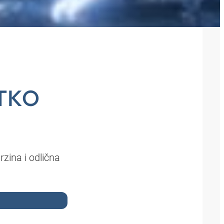
ATKO
zina i odlična