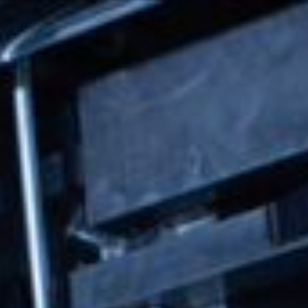
Ili možda ne b
rvatski
ugama i proizvodima? Potrebna vam je
Kontaktiraj
Mogućnost
Pomoć i pod
Pronađite 
8:00 - 18:00
8:00 - 13:00
sključeni