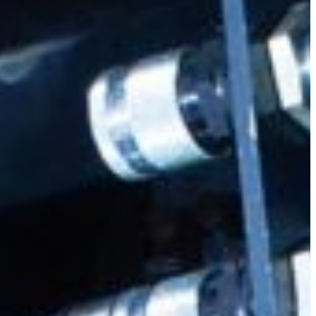
Slovenia
Spain
Swiss
Ukraine
United Kingdom