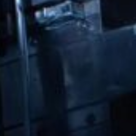
Luxembourg
France
Netherlands
Germany
Poland
Hungary
Portugal
Ireland
Romania
Italy
Serbia
Latvia
Slovakia
Lithuania