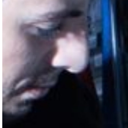
South America
Austria
Belgium
Bosnia and Herzegovina
Bulgaria
Croatia
Czechia
Estonia