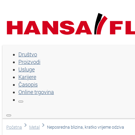
Društvo
Društvo
Proizvodi
Proizvodi
Usluge
Usluge
Karijere
Časopis
Karijere
Online trgovina
Časopis
Online trgovina
Izaberi jezik
Početna
Metal
Neposredna blizina, kratko vrijeme odziva
Pomoć i kontakt