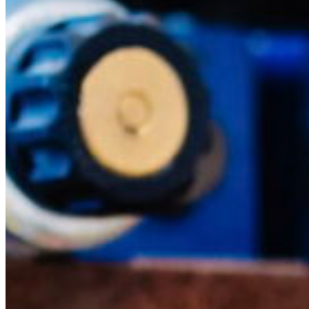
South America
Austria
Belgium
Bosnia and Herzegovina
Bulgaria
Croatia
Czechia
Estonia