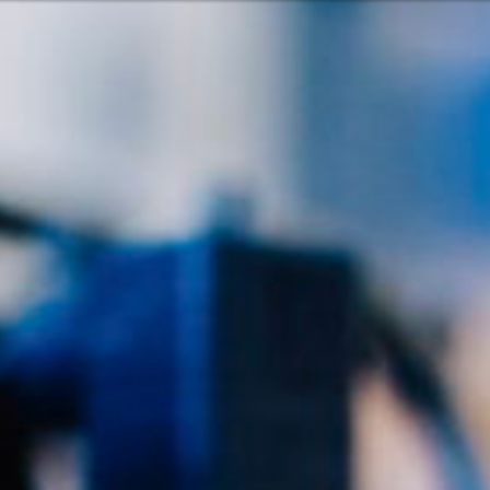
Ili možda ne b
rvatski
ugama i proizvodima? Potrebna vam je
Kontaktiraj
Mogućnost
Pomoć i pod
Pronađite 
8:00 - 18:00
8:00 - 13:00
sključeni