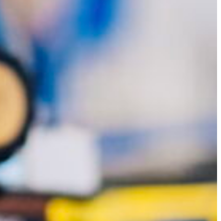
Slovenia
Spain
Swiss
Ukraine
United Kingdom