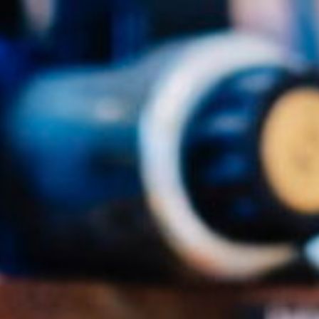
Luxembourg
France
Netherlands
Germany
Poland
Hungary
Portugal
Ireland
Romania
Italy
Serbia
Latvia
Slovakia
Lithuania