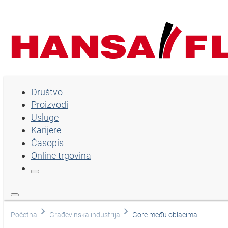
Društvo
Društvo
Proizvodi
Proizvodi
Usluge
Usluge
Karijere
Časopis
Karijere
Online trgovina
Časopis
Online trgovina
Izaberi jezik
Početna
Građevinska industrija
Gore među oblacima
Pomoć i kontakt