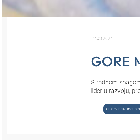
12.03.2024
GORE 
S radnom snagom o
lider u razvoju, pr
Građevinska industri