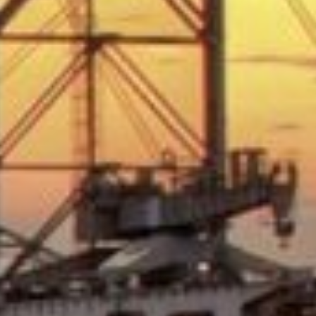
Luxembourg
France
Netherlands
Germany
Poland
Hungary
Portugal
Ireland
Romania
Italy
Serbia
Latvia
Slovakia
Lithuania