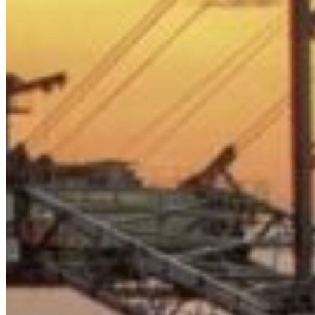
South America
Austria
Belgium
Bosnia and Herzegovina
Bulgaria
Croatia
Czechia
Estonia