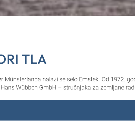
RI TLA
r Münsterlanda nalazi se selo Emstek. Od 1972. god
a Hans Wübben GmbH – stručnjaka za zemljane rad