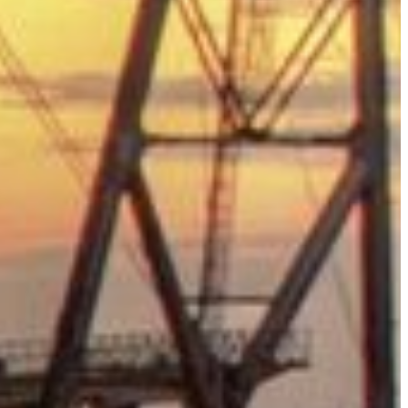
Slovenia
Spain
Swiss
Ukraine
United Kingdom