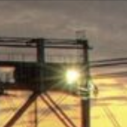
Ili možda ne b
rvatski
ugama i proizvodima? Potrebna vam je
Kontaktiraj
Mogućnost
Pomoć i pod
Pronađite 
8:00 - 18:00
8:00 - 13:00
sključeni