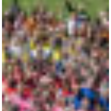
Africa
Pon - Pet
Sub
North America
Nedjelje i državni praznici su i
South America
Austria
Belgium
Bosnia and Herzegovina
Bulgaria