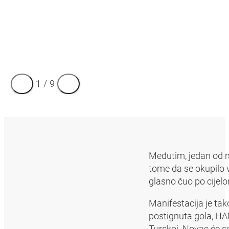
1
/
9
Međutim, jedan od naj
tome da se okupilo 
glasno čuo po cijel
Manifestacija je ta
postignuta gola, HA
Turskoj. Novac će se