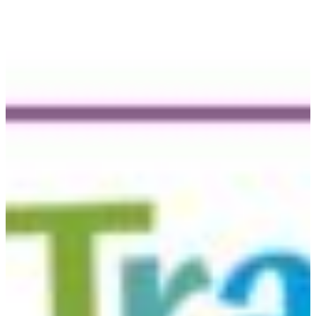
Africa
Pon - Pet
Sub
North America
Nedjelje i državni praznici su i
South America
Austria
Belgium
Bosnia and Herzegovina
Bulgaria