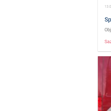
13.
Sp
Obj
Saz