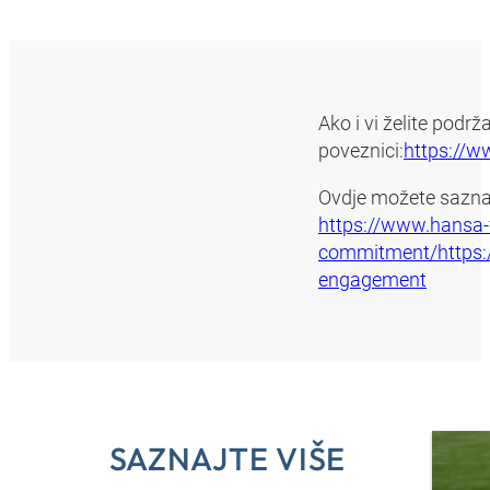
Ako i vi želite podrž
poveznici:
https://w
Ovdje možete sazn
https://www.hansa-f
commitment/https:/
engagement
SAZNAJTE VIŠE