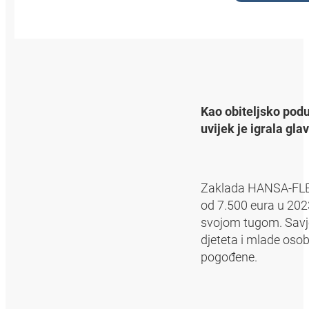
Kao obiteljsko podu
uvijek je igrala g
Zaklada HANSA‑FLEX
od 7.500 eura u 202
svojom tugom. Savje
djeteta i mlade osob
pogođene.