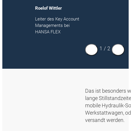
Roelof Wittler
Leiter des Key Account
Managements bei
HANSA FLEX
1
/
2
Das ist besonders w
lange Stillstandzeit
mobile Hydraulik-So
Werkstattwagen, ode
versandt werden.