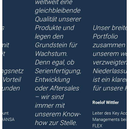
weltweit eine
gleichbleibende
Qualität unserer
es
Produkte und
Unser breite
legen den
Portfolio
mit
Grundstein für
zusammen m
it
Wachstum.
unserem wei
Denn egal, ob
verzweigten
ungsnetz
Serienfertigung,
Niederlassu
r Vorteil
Entwicklung
ist ein klarer
 Kunden
oder Aftersales
für unsere 
– wir sind
Roelof Wittler
immer mit
unserem Know-
count
Leiter des Key Acc
i HANSA
Managements bei
how zur Stelle.
FLEX