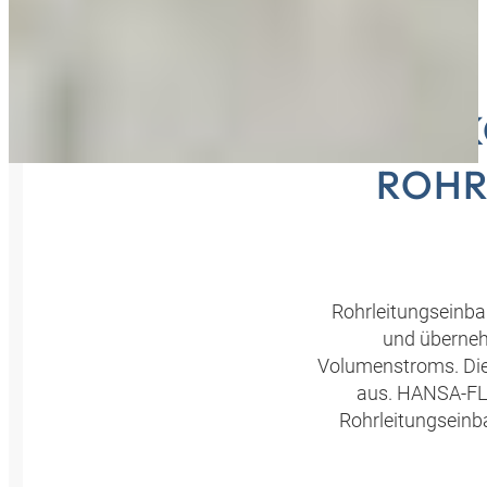
K
ROHR
Rohrleitungseinba
und überneh
Volumenstroms. Die
aus. HANSA‑FLEX
Rohrleitungseinb