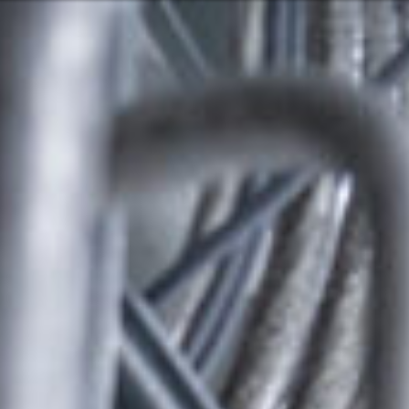
Oder vielleicht
glish
Hrvatski
 Services und Produkten? Oder
Nehmen Sie
Kontakt o
Pacific
Hilfe und U
Finden Sie
8:00 - 18:00
8:00 - 13:00
America
usgenommen