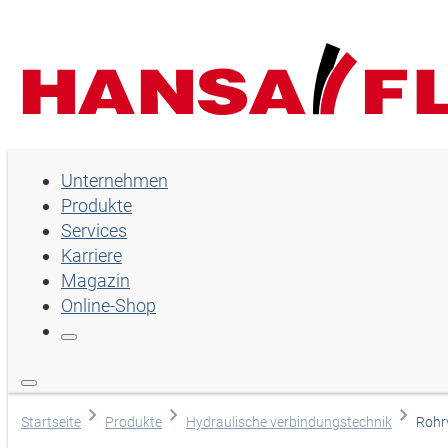
Unternehmen
Unternehmen
Produkte
Produkte
Services
Services
Karriere
Magazin
Karriere
Online-Shop
Magazin
Online-Shop
Sprache wählen
Startseite
Produkte
Hydraulische verbindungstechnik
Rohr
Hilfe und Kontakt