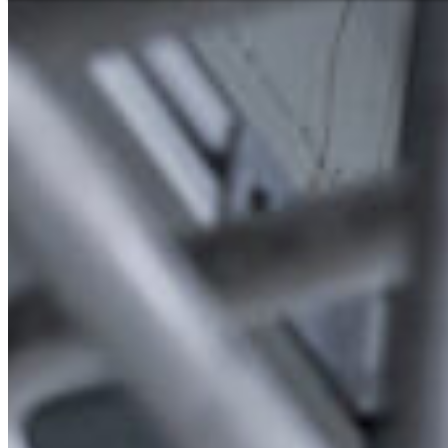
Niederlassungssuche
Ihr direkter Draht zu uns
Deutsch
En
Europe
Haben Sie Fragen zu unseren
benötigen Sie Hilfe?
Asia & 
Telefon
+385 1 2059 895
Africa
Mo - Fr
Sa
North 
Sonn- und Feiertage sind a