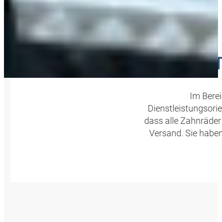
EINSA
Im Berei
Dienstleistungsori
dass alle Zahnräde
Versand. Sie haben