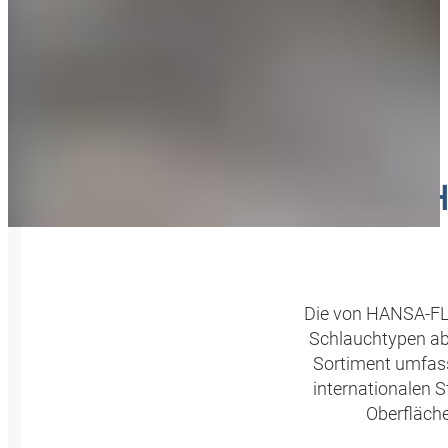
SCH
Die von HANSA‑FLE
Schlauchtypen abg
Sortiment umfass
internationalen S
Oberfläche