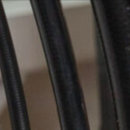
Oder vielleicht
glish
Hrvatski
 Services und Produkten? Oder
Nehmen Sie
Kontakt o
Pacific
Hilfe und U
Finden Sie
8:00 - 18:00
8:00 - 13:00
America
usgenommen