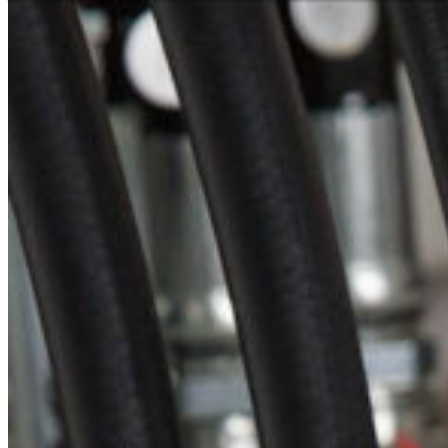
Niederlassungssuche
Ihr direkter Draht zu uns
Deutsch
En
Europe
Haben Sie Fragen zu unseren
benötigen Sie Hilfe?
Asia & 
Telefon
+385 1 2059 895
Africa
Mo - Fr
Sa
North 
Sonn- und Feiertage sind a