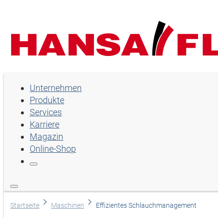
Unternehmen
Unternehmen
Produkte
Produkte
Services
Services
Karriere
Magazin
Karriere
Online-Shop
Magazin
Online-Shop
Sprache wählen
Startseite
Maschinen
Effizientes Schlauchmanagement
Hilfe und Kontakt