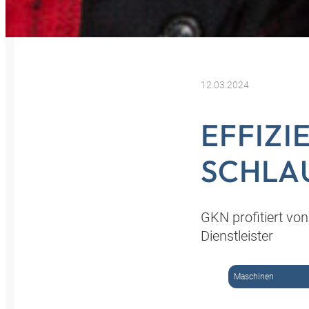
12.03.2024
EFFIZI
SCHLA
GKN profitiert v
Dienstleister
Maschinen