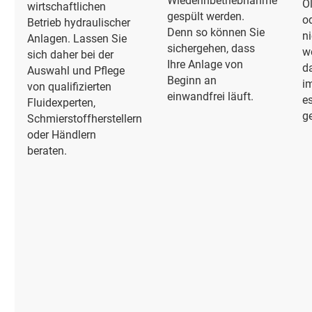
Wiederinbetriebnahme
Ö
wirtschaftlichen
gespült werden.
o
Betrieb hydraulischer
Denn so können Sie
ni
Anlagen. Lassen Sie
sichergehen, dass
w
sich daher bei der
Ihre Anlage von
d
Auswahl und Pflege
Beginn an
im
von qualifizierten
einwandfrei läuft.
es
Fluidexperten,
ge
Schmierstoffherstellern
oder Händlern
beraten.