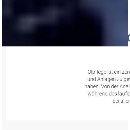
36
Ölpflege ist ein z
und Anlagen zu ge
haben. Von der Anal
während des laufe
bei all