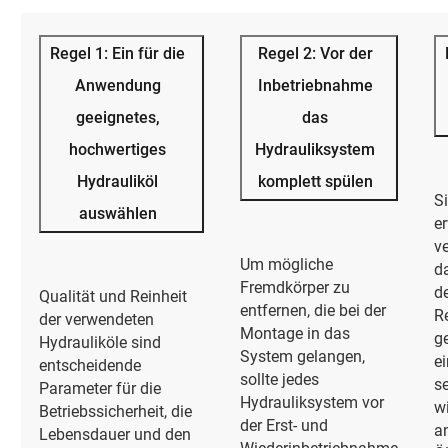
Regel 1: Ein für die
Regel 2: Vor der
Anwendung
Inbetriebnahme
geeignetes,
das
hochwertiges
Hydrauliksystem
Hydrauliköl
komplett spülen
S
auswählen
e
v
Um mögliche
d
Fremdkörper zu
d
Qualität und Reinheit
entfernen, die bei der
R
der verwendeten
Montage in das
g
Hydrauliköle sind
System gelangen,
ei
entscheidende
sollte jedes
se
Parameter für die
Hydrauliksystem vor
wi
Betriebssicherheit, die
der Erst- und
an
Lebensdauer und den