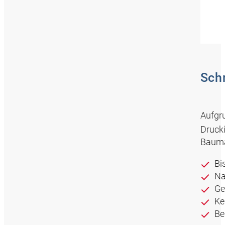
Sch
Aufgr
Drucki
Bauma
Bi
Na
Ge
Ke
Be