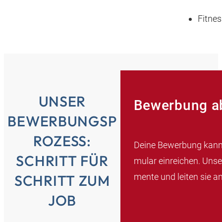
Fitne
UNSER
Bewerbung a
BEWERBUNGSP
ROZESS:
Deine Bewerbung kanns
SCHRITT FÜR
mular einreichen. Unse
mente und leiten sie an
SCHRITT ZUM
JOB