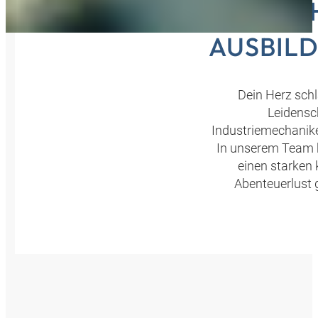
MECH
AUSBIL
Dein Herz schl
Leidensc
Industriemechaniker
In unserem Team k
einen starken 
Abenteuerlust 