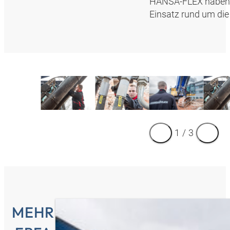
HANSA‑FLEX haben w
Einsatz rund um die 
1
/
3
MEHR