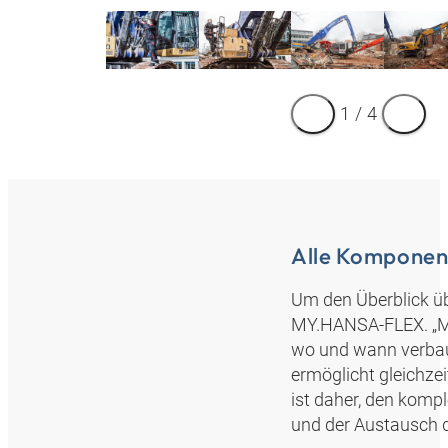
1
/
4
Alle Komponent
Um den Überblick üb
MY.HANSA‑FLEX. „Mi
wo und wann verbaut
ermöglicht gleichze
ist daher, den kom
und der Austausch 