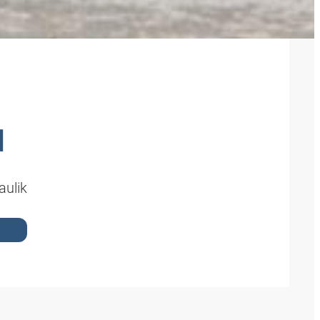
N
aulik