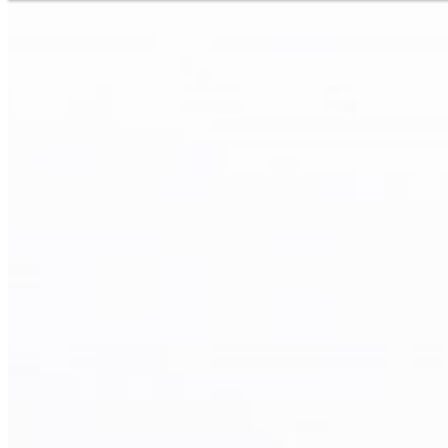
Niederlassungssuche
Ihr direkter Draht zu uns
Deutsch
En
Europe
Haben Sie Fragen zu unseren
benötigen Sie Hilfe?
Asia & 
Telefon
+385 1 2059 895
Africa
Mo - Fr
Sa
North 
Sonn- und Feiertage sind a