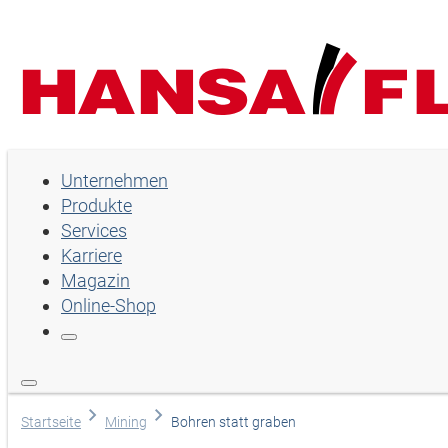
Unternehmen
Unternehmen
Produkte
Produkte
Services
Services
Karriere
Magazin
Karriere
Online-Shop
Magazin
Online-Shop
Sprache wählen
Startseite
Mining
Bohren statt graben
Hilfe und Kontakt