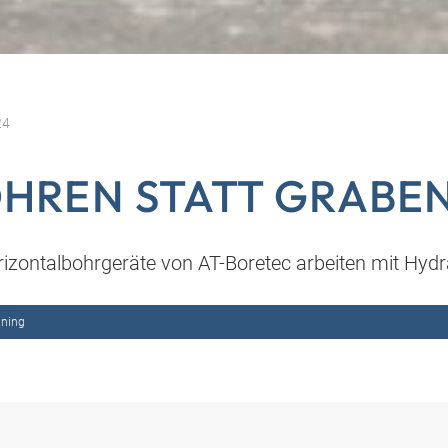
24
HREN STATT GRABE
rizontalbohrgeräte von AT-Boretec arbeiten mit Hydr
ining